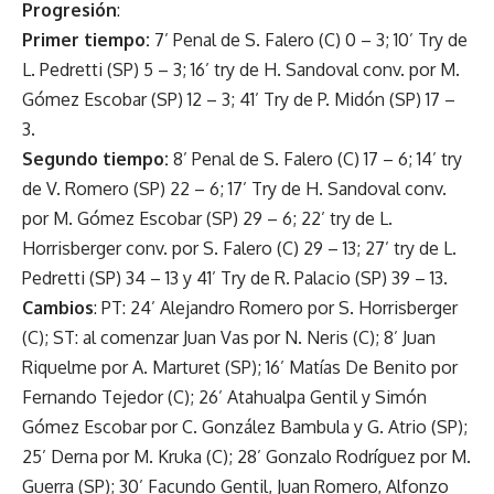
Progresión
:
Primer tiempo:
7’ Penal de S. Falero (C) 0 – 3; 10’ Try de
L. Pedretti (SP) 5 – 3; 16’ try de H. Sandoval conv. por M.
Gómez Escobar (SP) 12 – 3; 41’ Try de P. Midón (SP) 17 –
3.
Segundo tiempo:
8’ Penal de S. Falero (C) 17 – 6; 14’ try
de V. Romero (SP) 22 – 6; 17’ Try de H. Sandoval conv.
por M. Gómez Escobar (SP) 29 – 6; 22’ try de L.
Horrisberger conv. por S. Falero (C) 29 – 13; 27’ try de L.
Pedretti (SP) 34 – 13 y 41’ Try de R. Palacio (SP) 39 – 13.
Cambios
: PT: 24’ Alejandro Romero por S. Horrisberger
(C); ST: al comenzar Juan Vas por N. Neris (C); 8’ Juan
Riquelme por A. Marturet (SP); 16’ Matías De Benito por
Fernando Tejedor (C); 26’ Atahualpa Gentil y Simón
Gómez Escobar por C. González Bambula y G. Atrio (SP);
25’ Derna por M. Kruka (C); 28’ Gonzalo Rodríguez por M.
Guerra (SP); 30’ Facundo Gentil, Juan Romero, Alfonzo