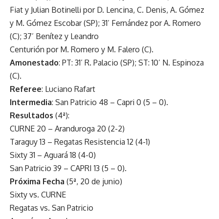
Fiat y Julian Botinelli por D. Lencina, C. Denis, A. Gómez
y M. Gómez Escobar (SP); 31’ Fernández por A. Romero
(C); 37’ Benítez y Leandro
Centurión por M. Romero y M. Falero (C).
Amonestado
: PT: 31’ R. Palacio (SP); ST: 10’ N. Espinoza
(C).
Referee
: Luciano Rafart
Intermedia
: San Patricio 48 – Capri 0 (5 – 0).
Resultados
(4ª):
CURNE 20 – Aranduroga 20 (2-2)
Taraguy 13 – Regatas Resistencia 12 (4-1)
Sixty 31 – Aguará 18 (4-0)
San Patricio 39 – CAPRI 13 (5 – 0).
Próxima Fecha
(5ª, 20 de junio)
Sixty vs. CURNE
Regatas vs. San Patricio