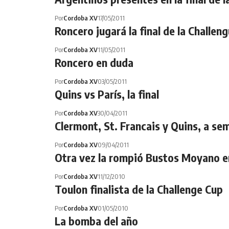
Por
Cordoba XV
17/05/2011
Roncero jugará la final de la Challen
Por
Cordoba XV
11/05/2011
Roncero en duda
Por
Cordoba XV
03/05/2011
Quins vs París, la final
Por
Cordoba XV
30/04/2011
Clermont, St. Francais y Quins, a sem
Por
Cordoba XV
09/04/2011
Otra vez la rompió Bustos Moyano e
Por
Cordoba XV
11/12/2010
Toulon finalista de la Challenge Cup
Por
Cordoba XV
01/05/2010
La bomba del año