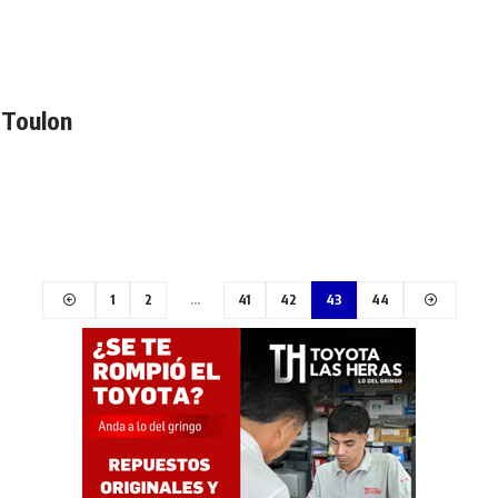
 Toulon
1
2
…
41
42
43
44