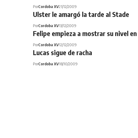
Por
Cordoba XV
21/12/2009
Ulster le amargó la tarde al Stade
Por
Cordoba XV
13/12/2009
Felipe empieza a mostrar su nivel en
Por
Cordoba XV
12/12/2009
Lucas sigue de racha
Por
Cordoba XV
18/10/2009