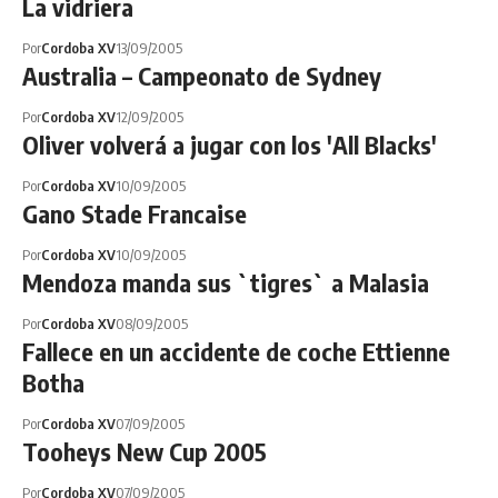
La vidriera
Por
Cordoba XV
13/09/2005
Australia – Campeonato de Sydney
Por
Cordoba XV
12/09/2005
Oliver volverá a jugar con los 'All Blacks'
Por
Cordoba XV
10/09/2005
Gano Stade Francaise
Por
Cordoba XV
10/09/2005
Mendoza manda sus `tigres` a Malasia
Por
Cordoba XV
08/09/2005
Fallece en un accidente de coche Ettienne
Botha
Por
Cordoba XV
07/09/2005
Tooheys New Cup 2005
Por
Cordoba XV
07/09/2005