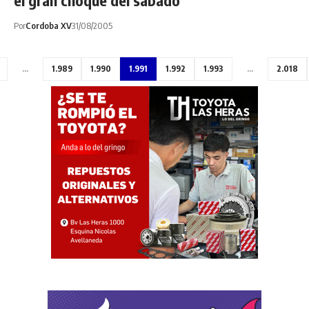
el gran choque del sábado
Por
Cordoba XV
31/08/2005
…
1.989
1.990
1.991
1.992
1.993
…
2.018