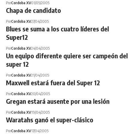
Por
Cordoba XV
01/05/2005
Chapa de candidato
Por
Cordoba XV
27/04/2005
Blues se suma a los cuatro líderes del
Super12
Por
Cordoba XV
24/04/2005
Un equipo diferente quiere ser campeón del
super 12
Por
Cordoba XV
21/04/2005
Maxwell estará fuera del Super 12
Por
Cordoba XV
20/04/2005
Gregan estará ausente por una lesión
Por
Cordoba XV
19/04/2005
Waratahs ganó el super-clásico
Por
Cordoba XV
17/04/2005