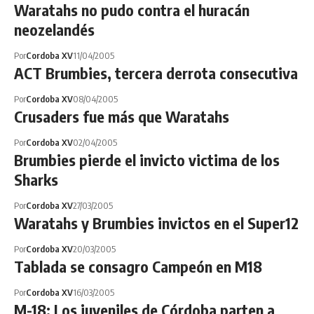
Waratahs no pudo contra el huracán
neozelandés
Por
Cordoba XV
11/04/2005
ACT Brumbies, tercera derrota consecutiva
Por
Cordoba XV
08/04/2005
Crusaders fue más que Waratahs
Por
Cordoba XV
02/04/2005
Brumbies pierde el invicto victima de los
Sharks
Por
Cordoba XV
27/03/2005
Waratahs y Brumbies invictos en el Super12
Por
Cordoba XV
20/03/2005
Tablada se consagro Campeón en M18
Por
Cordoba XV
16/03/2005
M-18: Los juveniles de Córdoba parten a