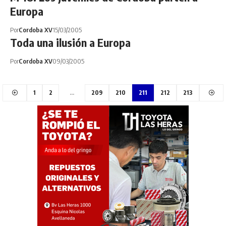
Europa
Por
Cordoba XV
15/03/2005
Toda una ilusión a Europa
Por
Cordoba XV
09/03/2005
1
2
…
209
210
211
212
213