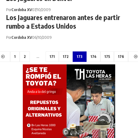
Por
Cordoba XV
07/10/2009
Los Jaguares entrenaron antes de partir
rumbo a Estados Unidos
Por
Cordoba XV
06/10/2009
1
2
…
171
172
173
174
175
176