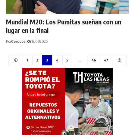
Mundial M20: Los Pumitas sueñan con un
lugar en la final
Por
Cordoba XV
13/07/2025
1
2
3
4
5
…
46
47