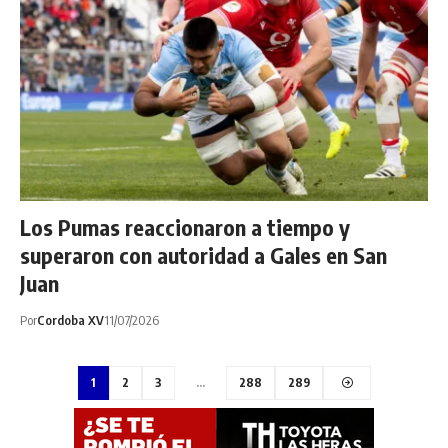
Los Pumas reaccionaron a tiempo y
superaron con autoridad a Gales en San
Juan
Por
Cordoba XV
11/07/2026
1
2
3
…
288
289