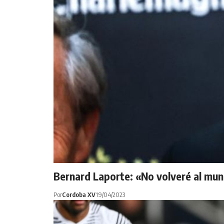
Bernard Laporte: «No volveré al mun
Por
Cordoba XV
19/04/2023