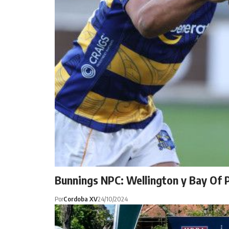
Bunnings NPC: Wellington y Bay Of P
Por
Cordoba XV
24/10/2024