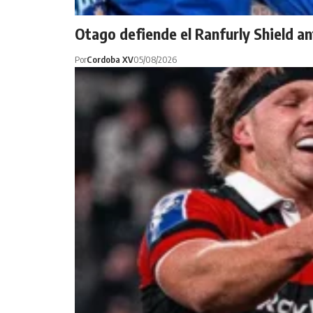
Otago defiende el Ranfurly Shield an
Por
Cordoba XV
05/08/2026