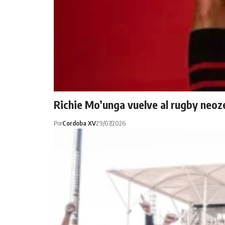
Richie Mo’unga vuelve al rugby neoze
Por
Cordoba XV
29/07/2026