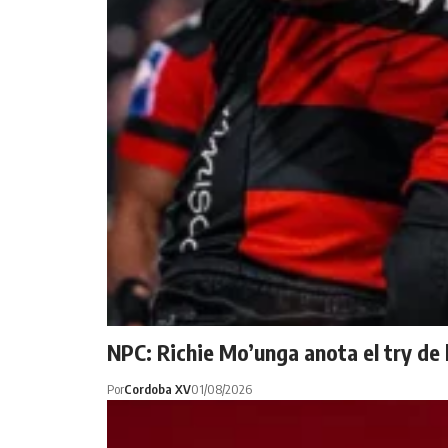
NPC: Richie Mo’unga anota el try de 
Por
Cordoba XV
01/08/2026