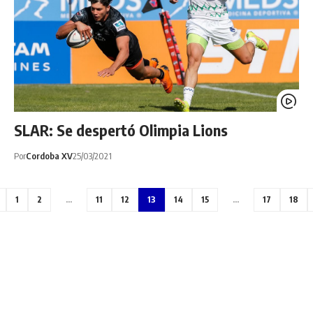
SLAR: Se despertó Olimpia Lions
Por
Cordoba XV
25/03/2021
1
2
…
11
12
13
14
15
…
17
18