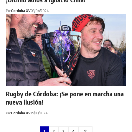
Por
Cordoba XV
03/04/2024
Rugby de Córdoba: ¡Se pone en marcha una
nueva ilusión!
Por
Cordoba XV
15/03/2024
1
2
3
4