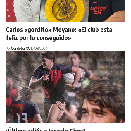
Carlos «gordito» Moyano: «El club está
feliz por lo conseguido»
Por
Cordoba XV
15/08/2024
¡Último adiós a Ignacio Cima!