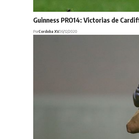
Guinness PRO14: Victorias de Cardiff
Por
Cordoba XV
26/12/2020