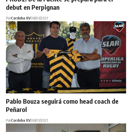
debut en Perpignan
Por
Cordoba XV
08/01/2021
Pablo Bouza seguirá como head coach de
Peñarol
Por
Cordoba XV
06/01/2021