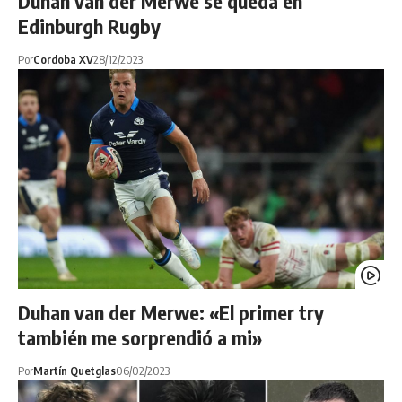
Duhan van der Merwe se queda en
Edinburgh Rugby
Por
Cordoba XV
28/12/2023
Duhan van der Merwe: «El primer try
también me sorprendió a mi»
Por
Martín Quetglas
06/02/2023