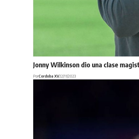
Jonny Wilkinson dio una clase magis
Por
Cordoba XV
22/11/2023