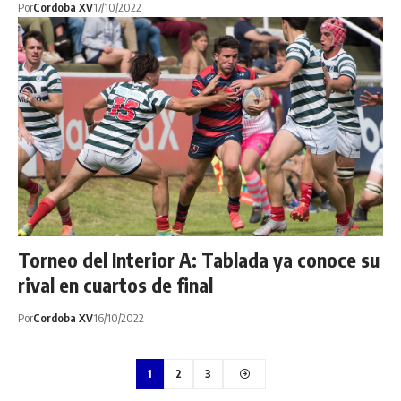
Por
Cordoba XV
17/10/2022
Torneo del Interior A: Tablada ya conoce su
rival en cuartos de final
Por
Cordoba XV
16/10/2022
1
2
3