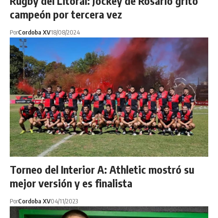
Rugby del Litoral: Jockey de Rosario gritó
campeón por tercera vez
Por
Cordoba XV
18/08/2024
Torneo del Interior A: Athletic mostró su
mejor versión y es finalista
Por
Cordoba XV
04/11/2023