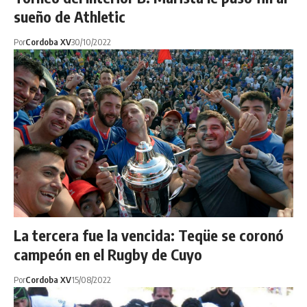
sueño de Athletic
Por
Cordoba XV
30/10/2022
La tercera fue la vencida: Teqüe se coronó
campeón en el Rugby de Cuyo
Por
Cordoba XV
15/08/2022