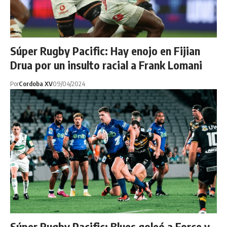
Súper Rugby Pacific: Hay enojo en Fijian
Drua por un insulto racial a Frank Lomani
Por
Cordoba XV
09/04/2024
Súper Rugby Pacific: Blues goleó a Force y