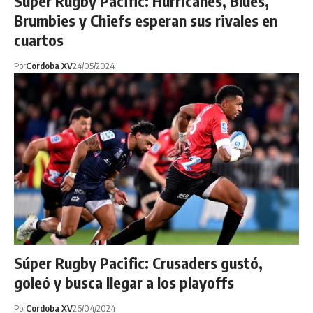
Súper Rugby Pacific: Hurricanes, Blues,
Brumbies y Chiefs esperan sus rivales en
cuartos
Por
Cordoba XV
24/05/2024
Súper Rugby Pacific: Crusaders gustó,
goleó y busca llegar a los playoffs
Por
Cordoba XV
26/04/2024