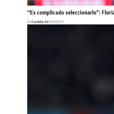
“Es complicado seleccionarlo”: Floria
Por
Cordoba XV
28/10/2025