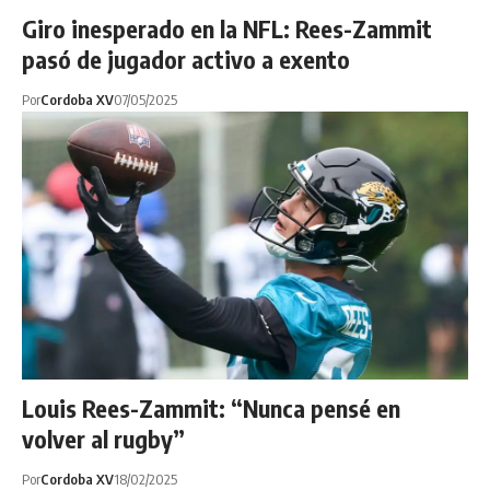
Giro inesperado en la NFL: Rees-Zammit
pasó de jugador activo a exento
Por
Cordoba XV
07/05/2025
Louis Rees-Zammit: “Nunca pensé en
volver al rugby”
Por
Cordoba XV
18/02/2025