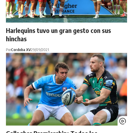
Harlequins tuvo un gran gesto con sus
hinchas
Por
Cordoba XV
29/09/2021