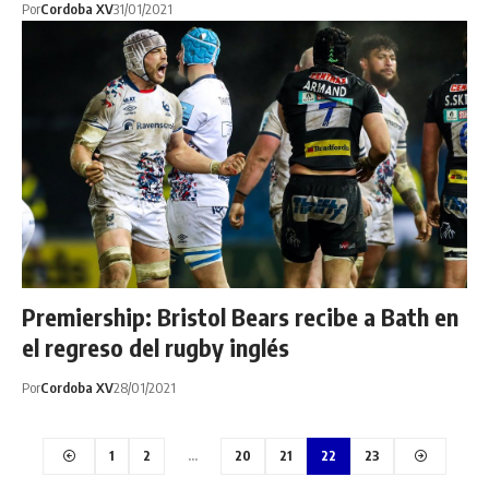
Por
Cordoba XV
31/01/2021
Premiership: Bristol Bears recibe a Bath en
el regreso del rugby inglés
Por
Cordoba XV
28/01/2021
1
2
…
20
21
22
23