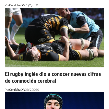
Por
Cordoba XV
25/11/2021
El rugby inglés dio a conocer nuevas cifras
de conmoción cerebral
Por
Cordoba XV
22/12/2020