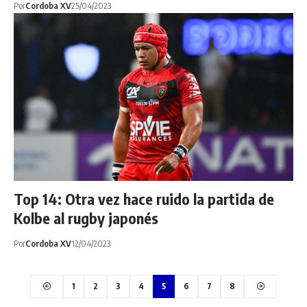
Por
Cordoba XV
25/04/2023
Top 14: Otra vez hace ruido la partida de
Kolbe al rugby japonés
Por
Cordoba XV
12/04/2023
1
2
3
4
5
6
7
8