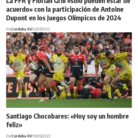
La FFR y Florian Grill «solo pueden estar de
acuerdo» con la participación de Antoine
Dupont en los Juegos Olímpicos de 2024
Por
Cordoba XV
02/07/2023
Santiago Chocobares: «Hoy soy un hombre
feliz»
Por
Cordoba XV
19/06/2023