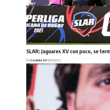
SLAR: Jaguares XV con poco, se term
Por
Cordoba XV
16/05/2021