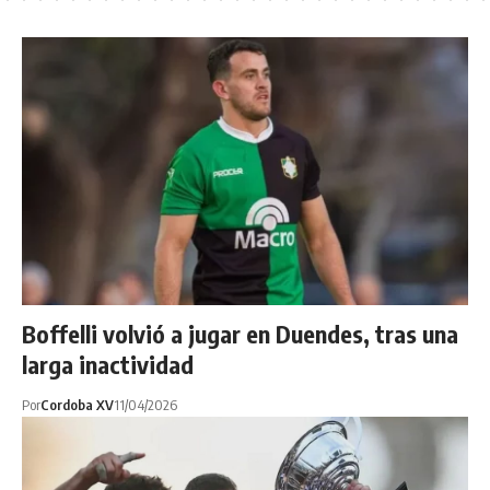
Boffelli volvió a jugar en Duendes, tras una
larga inactividad
Por
Cordoba XV
11/04/2026