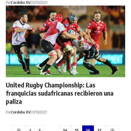
Por
Cordoba XV
02/10/2021
United Rugby Championship: Las
franquicias sudafricanas recibieron una
paliza
Por
Cordoba XV
01/10/2021
1
2
…
54
55
56
57