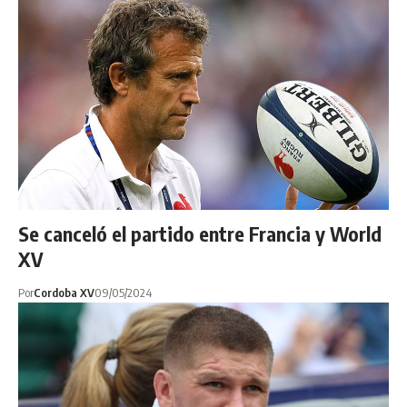
Se canceló el partido entre Francia y World
XV
Por
Cordoba XV
09/05/2024