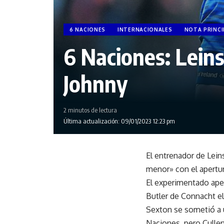
6 NACIONES
INTERNACIONALES
NOTA PRINCI
6 Naciones: Leins
Johnny
2 minutos de lectura
Última actualización: 09/01/2023 12:23 pm
El entrenador de Lein
menor» con el apertur
El experimentado aper
Butler de Connacht e
Sexton se sometió a u
Naciones, pero Cullen