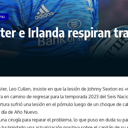
PAL
ter e Irlanda respiran tr
ster, Leo Cullen, insiste en que la lesión de Johnny Sexton es
a en camino de regresar para la temporada 2023 del Seis Naci
tura sufrió una lesión en el pómulo luego de un choque de ca
l día de Año Nuevo.
na cirugía para reparar el problema, lo que puso en duda su par
 ha brindado una actualización positiva sobre el capitán de su 