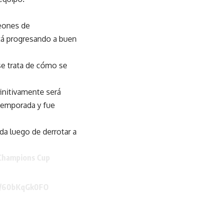
peones de
tá progresando a buen
se trata de cómo se
initivamente será
 temporada y fue
da luego de derrotar a
 Champions Cup
om/60bKqGk0FO