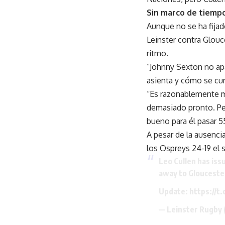
Sin marco de tiemp
Aunque no se ha fija
Leinster contra Glou
ritmo.
“Johnny Sexton no ap
asienta y cómo se cura
“Es razonablemente m
demasiado pronto. Pe
bueno para él pasar 5
A pesar de la ausenci
los Ospreys 24-19 el 
Leo Cullen has iss
away to Glouceste
Update:
https://t
— Leinster Rugby 