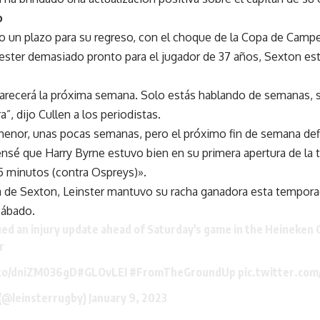
o
do un plazo para su regreso, con el choque de la Copa de Cam
cester demasiado pronto para el jugador de 37 años, Sexton es
arecerá la próxima semana. Solo estás hablando de semanas, 
”, dijo Cullen a los periodistas.
enor, unas pocas semanas, pero el próximo fin de semana def
nsé que Harry Byrne estuvo bien en su primera apertura de la
5 minutos (contra Ospreys)».
a de Sexton, Leinster mantuvo su racha ganadora esta tempora
sábado.
ued an injury update ahead of Saturday's game in the Heineken
r
.co/dniZM036gD
#GLOvLEI
#FromTheGroundUp
pic.twitter.c
(@leinsterrugby)
January 9, 2023