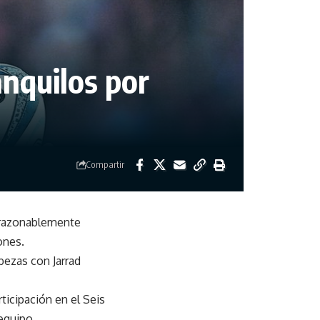
anquilos por
Compartir
 «razonablemente
ones.
bezas con Jarrad
ticipación en el Seis
equipo.