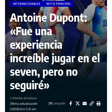
INTERNACIONALES
NOTA PRINCIPAL
Antoine Dupont:
«Fue una
experiencia
increíble jugar en el
seven, pero no
seguiré»
2 minutos de lectura
Compartir
Última actualización:
29/07/2024 9:35 am