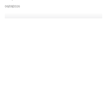
06/08/2026
INTERNACIONALES
NOTA PRINCIPAL
UNITED RUGBY CHAMPIONSHIP
United Rugby
Championship:
Glasgow Warriors y