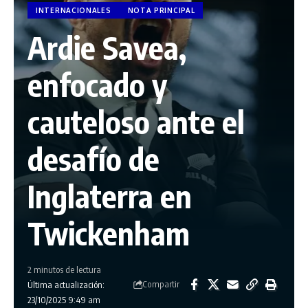
INTERNACIONALES
NOTA PRINCIPAL
Ardie Savea,
enfocado y
cauteloso ante el
desafío de
Inglaterra en
Twickenham
2 minutos de lectura
Compartir
Última actualización:
23/10/2025 9:49 am