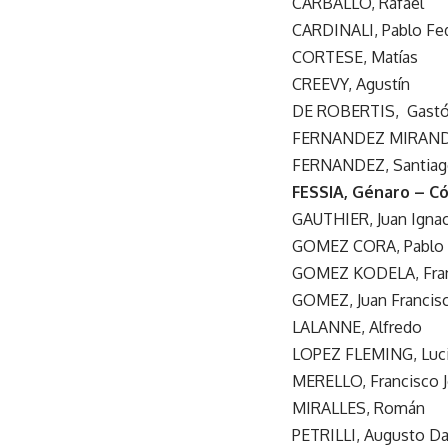
CARBALLO, Rafael
CARDINALI, Pablo Fe
CORTESE, Matías
CREEVY, Agustín
DE ROBERTIS, Gast
FERNANDEZ MIRANDA,
FERNANDEZ, Santia
FESSIA, Génaro – C
GAUTHIER, Juan Igna
GOMEZ CORA, Pablo 
GOMEZ KODELA, Fra
GOMEZ, Juan Francis
LALANNE, Alfredo
LOPEZ FLEMING, Luc
MERELLO, Francisco 
MIRALLES, Román
PETRILLI, Augusto D