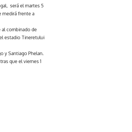
gal, será el martes 5
e medirá frente a
te al combinado de
l estadio Tineretului
go y Santiago Phelan.
ras que el viernes 1