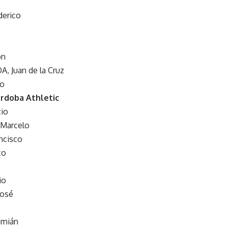
derico
ón
 Juan de la Cruz
go
órdoba Athletic
cio
Marcelo
ncisco
co
io
José
amián