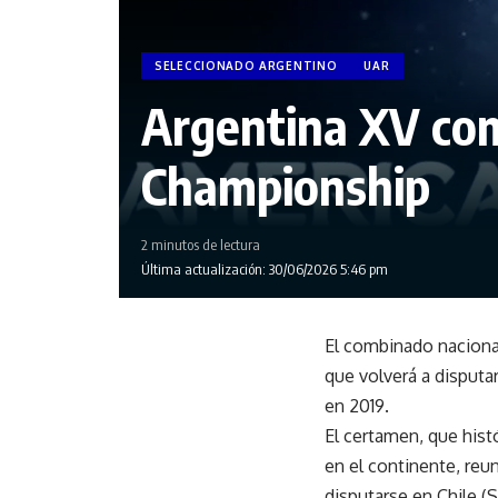
SELECCIONADO ARGENTINO
UAR
Argentina XV com
Championship
2 minutos de lectura
Última actualización: 30/06/2026 5:46 pm
El combinado naciona
que volverá a disputa
en 2019.
El certamen, que hist
en el continente, reu
disputarse en Chile 