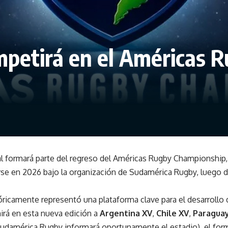
petirá en el Américas 
l formará parte del regreso del Américas Rugby Championship,
rse en 2026 bajo la organización de Sudamérica Rugby, luego d
óricamente representó una plataforma clave para el desarrollo 
nirá en esta nueva edición a
Argentina XV
,
Chile XV
,
Paragua
(Sudamérica Rugby informará oportunamente el estadio), el for