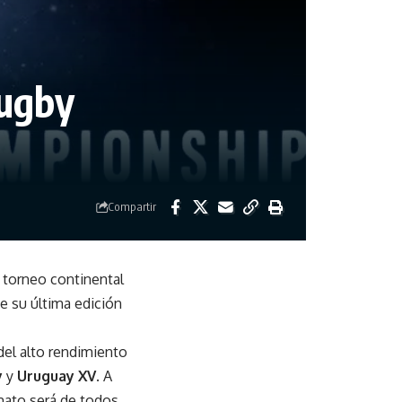
Rugby
Compartir
 torneo continental
e su última edición
del alto rendimiento
y
y
Uruguay XV.
A
mato será de todos