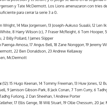
rgensen y Tate McDermott. Los Lions amenazaron con tries de 
ficiente para cerrar la serie 3 a 0.
m Wright, 14 Max Jorgensen, 13 Joseph-Aukuso Suaalii, 12 Len Iki
White, 8 Harry Wilson (c), 7 Fraser McReight, 6 Tom Hooper, 5
 2 Billy Pollard, 1 James Slipper
n Paenga-Amosa, 17 Angus Bell, 18 Zane Nonggorr, 19 Jeremy Wi
Dermott, 22 Ben Donaldson, 23 Andrew Kellaway
ensen, McDermott
s
(12): 15 Hugo Keenan, 14 Tommy Freeman, 13 Huw Jones, 12 Bun
sell, 9 Jamison Gibson-Park, 8 Jack Conan, 7 Tom Curry, 6 Tadh
 Tadhg Furlong, 2 Dan Sheehan, 1 Andrew Porter
Kelleher, 17 Ellis Genge, 18 Will Stuart, 19 Ollie Chessum, 20 Jac