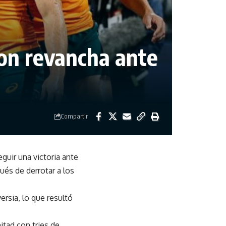
ron revancha ante
Compartir
guir una victoria ante
ués de derrotar a los
rsia, lo que resultó
itad con tries de