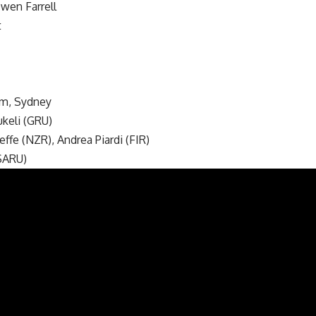
Owen Farrell
t
um, Sydney
keli (GRU)
effe (NZR), Andrea Piardi (FIR)
(SARU)