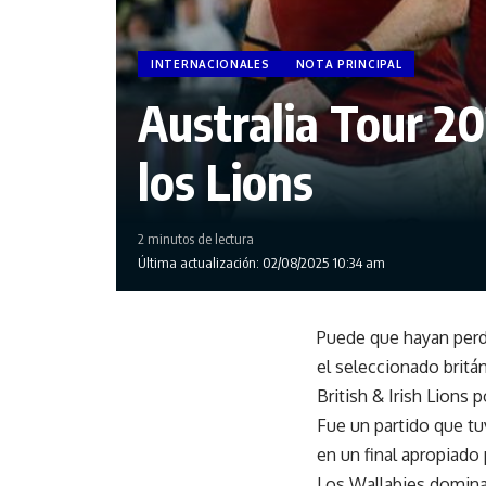
INTERNACIONALES
NOTA PRINCIPAL
Australia Tour 2
los Lions
2 minutos de lectura
Última actualización: 02/08/2025 10:34 am
Puede que hayan perdi
el seleccionado britán
British & Irish Lions 
Fue un partido que tu
en un final apropiado p
Los Wallabies dominar