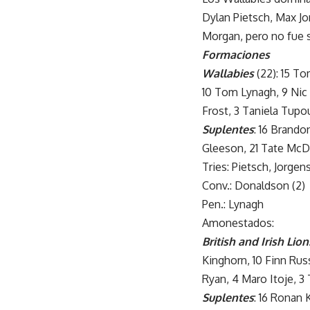
Dylan Pietsch, Max Jo
Morgan, pero no fue su
Formaciones
Wallabies
(22): 15 To
10 Tom Lynagh, 9 Nic 
Frost, 3 Taniela Tupou,
Suplentes
: 16 Brando
Gleeson, 21 Tate Mc
Tries: Pietsch, Jorg
Conv.: Donaldson (2)
Pen.: Lynagh
Amonestados:
British and Irish Lion
Kinghorn, 10 Finn Rus
Ryan, 4 Maro Itoje, 3
Suplentes
: 16 Ronan 