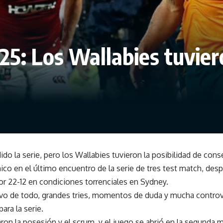
025: Los Wallabies tuvie
do la serie, pero los Wallabies tuvieron la posibilidad de conse
ico en el último encuentro de la serie de tres test match, desp
por 22-12 en condiciones torrenciales en Sydney.
vo de todo, grandes tries, momentos de duda y mucha controve
ara la serie.
on la posesión y el scrum, y el juego se abrió en la segunda m