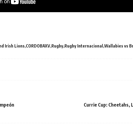
nd Irish Lions
CORDOBAXV
Rugby
Rugby Internacional
Wallabies vs Br
campeón
Currie Cup: Cheetahs, L