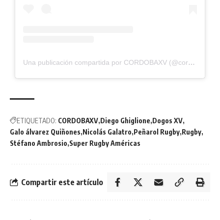
Una publicación compartida por CORDOBAXV (@cordoba.xv)
ETIQUETADO:
CORDOBAXV
Diego Ghiglione
Dogos XV
Galo álvarez Quiñones
Nicolás Galatro
Peñarol Rugby
Rugby
Stéfano Ambrosio
Super Rugby Américas
Compartir este artículo