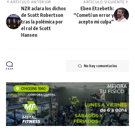
ARTÍCULO ANTERIOR
ARTÍCULO SIGUIENTE
NZR aclara los dichos
Eben Etzebeth:
de Scott Robertson
“Cometí un error y
tras la polémica por
acepto mi culpa”
el rol de Scott
Hansen
No hay comentarios