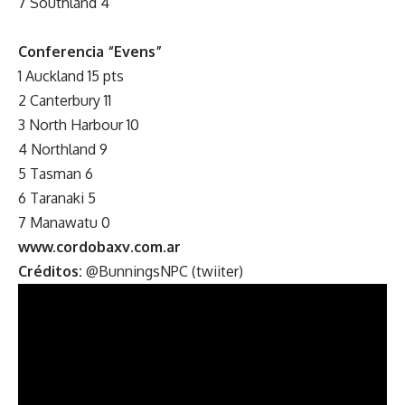
7 Southland 4
Conferencia “Evens”
1 Auckland 15 pts
2 Canterbury 11
3 North Harbour 10
4 Northland 9
5 Tasman 6
6 Taranaki 5
7 Manawatu 0
www.cordobaxv.com.ar
Créditos:
@BunningsNPC (twiiter)