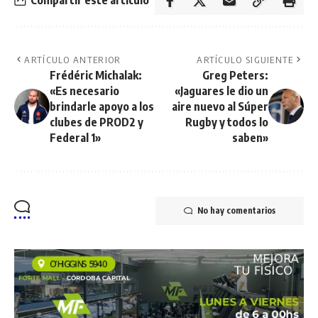
Compartir este artículo
ARTÍCULO ANTERIOR
ARTÍCULO SIGUIENTE
Frédéric Michalak:
Greg Peters:
«Es necesario
«Jaguares le dio un
brindarle apoyo a los
aire nuevo al Súper
clubes de PROD2 y
Rugby y todos lo
Federal 1»
saben»
No hay comentarios