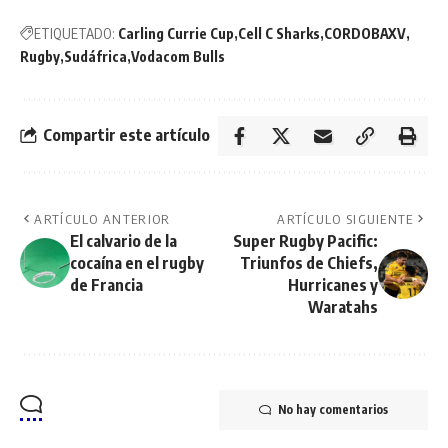
ETIQUETADO:
Carling Currie Cup
Cell C Sharks
CORDOBAXV
Rugby
Sudáfrica
Vodacom Bulls
Compartir este artículo
ARTÍCULO ANTERIOR
ARTÍCULO SIGUIENTE
El calvario de la
Super Rugby Pacific:
cocaína en el rugby
Triunfos de Chiefs,
de Francia
Hurricanes y
Waratahs
No hay comentarios