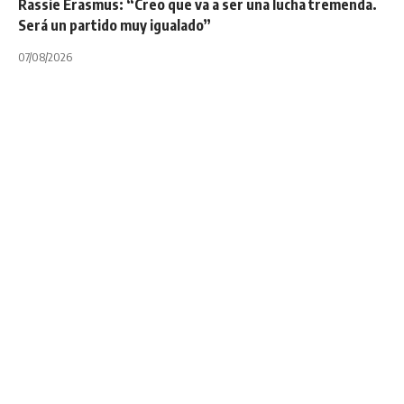
Rassie Erasmus: “Creo que va a ser una lucha tremenda.
Será un partido muy igualado”
07/08/2026
INTERNACIONALES
NOTA PRINCIPAL
TOP 14
El calvario de la
cocaína en el rugby
de Francia