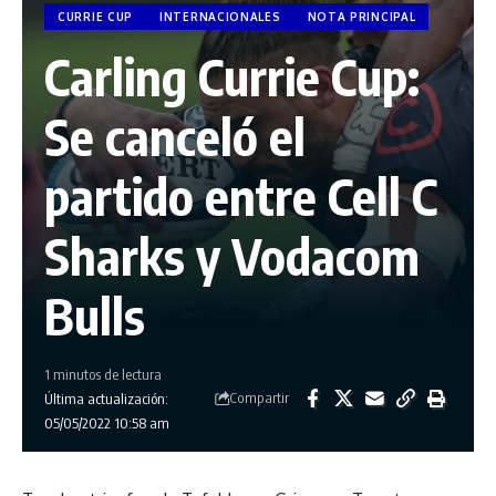
CURRIE CUP
INTERNACIONALES
NOTA PRINCIPAL
Carling Currie Cup:
Se canceló el
partido entre Cell C
Sharks y Vodacom
Bulls
1 minutos de lectura
Compartir
Última actualización:
05/05/2022 10:58 am