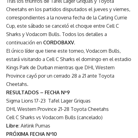
Tras los triunfos de Tafel Lager Griquas y Toyota
Cheetahs en los partidos disputados el jueves y viernes,
correspondientes a la novena fecha de la Carling Currie
Cup, este sábado se canceló el choque entre Cell C
Sharks y Vodacom Bulls. Todos los detalles a
continuación en
CORDOBAXV
.
El único líder que tiene este torneo, Vodacom Bulls,
estará visitando a Cell C Sharks el domingo en el estadio
Kings Park de Durban mientras que DHL Western
Province cayó por un cerrado 28 a 21 ante Toyota
Cheetahs.
RESULTADOS – FECHA Nº9
Sigma Lions 17-23 Tafel Lager Griquas
DHL Western Province 21-28 Toyota Cheetahs
Cell C Sharks vs Vodacom Bulls (cancelado)
Libre
: Airlink Pumas
PRÓXIMA FECHA Nº10