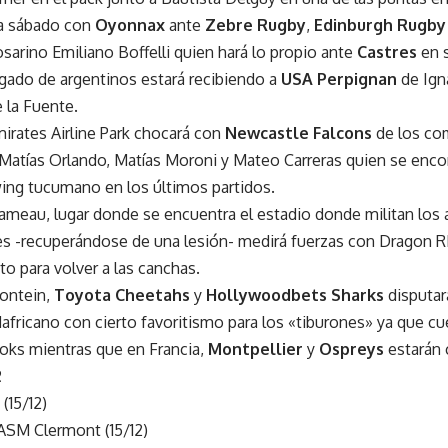
ía sábado con
Oyonnax
ante
Zebre Rugby
,
Edinburgh Rugby
sarino Emiliano Boffelli quien hará lo propio ante
Castres
en 
gado de argentinos estará recibiendo a
USA Perpignan
de Igna
 la Fuente.
irates Airline Park chocará con
Newcastle Falcons
de los co
 Matías Orlando, Matías Moroni y Mateo Carreras quien se enco
wing tucumano en los últimos partidos.
Hameau, lugar donde se encuentra el estadio donde militan los
les -recuperándose de una lesión- medirá fuerzas con Dragon 
to para volver a las canchas.
ontein,
Toyota Cheetahs
y
Hollywoodbets Sharks
disputar
dafricano con cierto favoritismo para los «tiburones» ya que 
boks mientras que en Francia,
Montpellier
y
Ospreys
estarán c
2
(15/12)
ASM Clermont (15/12)