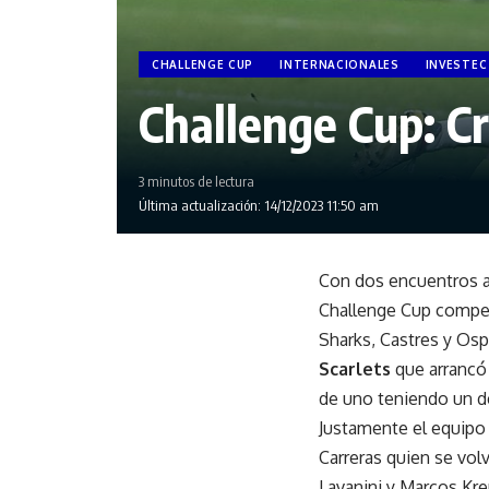
CHALLENGE CUP
INTERNACIONALES
INVESTEC
Challenge Cup: C
3 minutos de lectura
Última actualización: 14/12/2023 11:50 am
Con dos encuentros a 
Challenge Cup compet
Sharks, Castres y Osp
Scarlets
que arrancó 
de uno teniendo un d
Justamente el equipo 
Carreras quien se vo
Lavanini y Marcos Kre