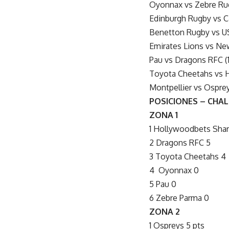
Oyonnax vs Zebre Rug
Edinburgh Rugby vs Ca
Benetton Rugby vs US
Emirates Lions vs New
Pau vs Dragons RFC (1
Toyota Cheetahs vs H
Montpellier vs Osprey
POSICIONES – CHA
ZONA 1
1 Hollywoodbets Shar
2 Dragons RFC 5
3 Toyota Cheetahs 4
4 Oyonnax 0
5 Pau 0
6 Zebre Parma 0
ZONA 2
1 Ospreys 5 pts