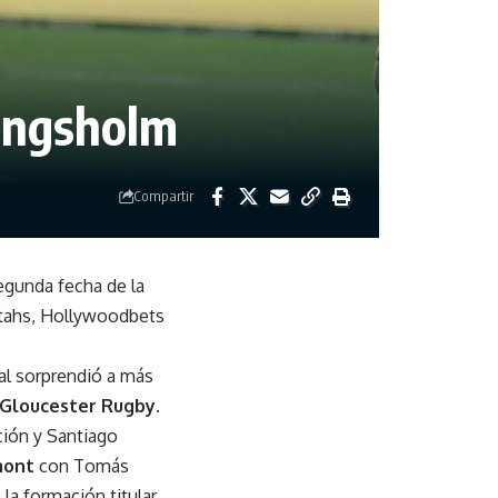
Kingsholm
Compartir
egunda fecha de la
etahs, Hollywoodbets
ual sorprendió a más
Gloucester Rugby
.
ción y Santiago
mont
con Tomás
la formación titular.