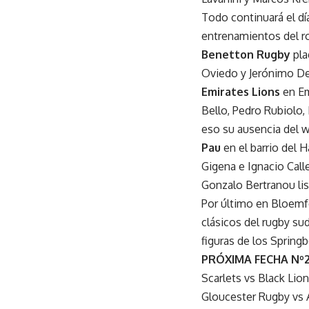
Todo continuará el d
entrenamientos del ro
Benetton Rugby
pla
Oviedo y Jerónimo De
Emirates Lions
en Em
Bello, Pedro Rubiolo,
eso su ausencia del 
Pau
en el barrio del 
Gigena e Ignacio Cal
Gonzalo Bertranou lis
Por último en Bloemf
clásicos del rugby su
figuras de los Spring
PRÓXIMA FECHA Nº
Scarlets vs Black Lion 
Gloucester Rugby vs 