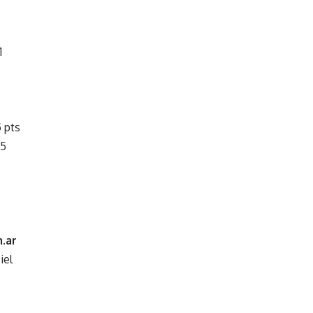
1
 pts
 5
.ar
iel