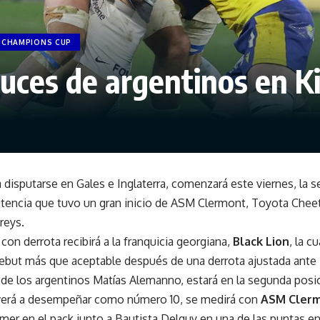
 CHAMPIONS CUP
ruces de argentinos en 
disputarse en Gales e Inglaterra, comenzará este viernes, la s
encia que tuvo un gran inicio de ASM Clermont, Toyota Che
reys.
con derrota recibirá a la franquicia georgiana,
Black Lion
, la c
ebut más que aceptable después de una derrota ajustada ante
de los argentinos Matías Alemanno, estará en la segunda posi
lverá a desempeñar como número 10, se medirá con
ASM Cler
mer en el pack junto a Bautista Delguy en una de las puntas en 