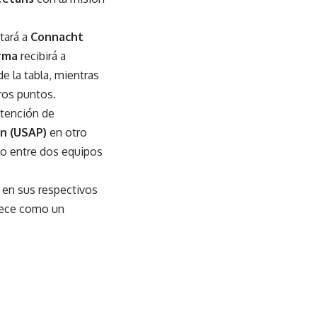
tará a
Connacht
rma
recibirá a
e la tabla, mientras
ros puntos.
intención de
n (USAP)
en otro
lo entre dos equipos
 en sus respectivos
arece como un