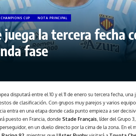
 CHAMPIONS CUP
NOTA PRINCIPAL
 juega la tercera fecha 
unda fase
pea disputará entre el 10 y el 11 de enero su tercera fecha, una
uestos de clasificación. Con grupos muy parejos y varios equi
cia entra en una etapa donde cada punto empieza a ser decisiv
ará puesto en Francia, donde
Stade Français
, líder del Grupo 3
 perseguidor, en un duelo directo por la cima de la zona. En el
e
Racing 92
, mientras que
Ulster Rugby
visitará a
Toyota Ch