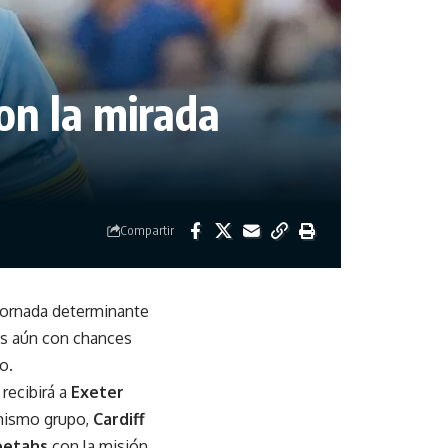
con la mirada
Compartir
 jornada determinante
pos aún con chances
o.
, recibirá a
Exeter
 mismo grupo,
Cardiff
eetahs
con la misión