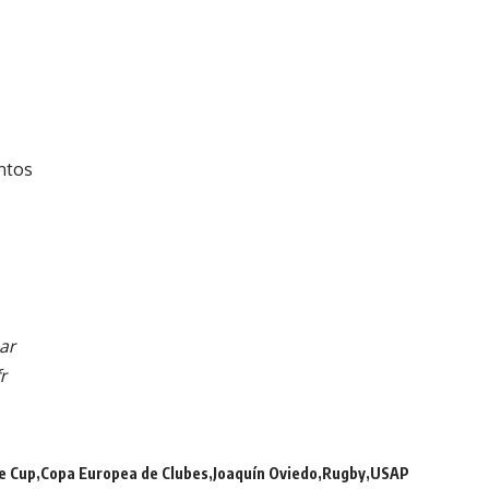
untos
ar
r
e Cup
Copa Europea de Clubes
Joaquín Oviedo
Rugby
USAP