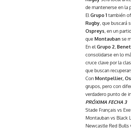
de mantenerse en la p
El
Grupo 1
también of
Rugby
, que buscará 
Ospreys
, en un part
que
Montauban
se m
En el
Grupo 2
,
Benet
consolidarse en lo má
cruce clave por la cla
que buscan recuperar
Con
Montpellier, O
grupos, pero con dife
verdadero punto de i
PRÓXIMA FECHA 3
Stade Français vs Exet
Montauban vs Black Li
Newcastle Red Bulls v