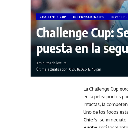
CHALLENGE CUP
INTERNACIONALES
INVESTEC
Challenge Cup: Se
puesta en la seg
3 minutos de lectura
Última actualización: 08/01/2026 12:46 pm
La Challenge Cup euro
en la pelea por los p
intactas, la competen
Uno de los focos est
Chiefs
, su inmediato
Rugby
será local ant