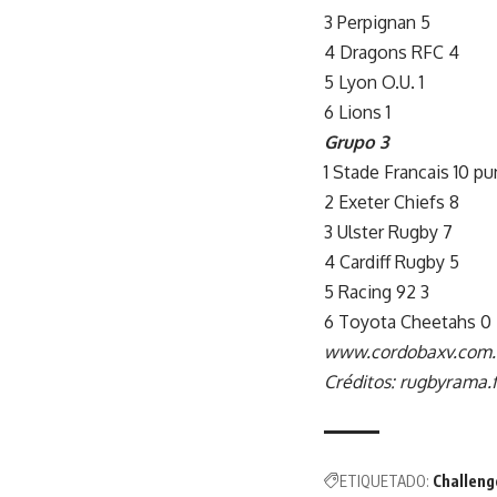
3 Perpignan 5
4 Dragons RFC 4
5 Lyon O.U. 1
6 Lions 1
Grupo 3
1 Stade Francais 10 p
2 Exeter Chiefs 8
3 Ulster Rugby 7
4 Cardiff Rugby 5
5 Racing 92 3
6 Toyota Cheetahs 0
www.cordobaxv.com.
Créditos: rugbyrama.f
ETIQUETADO:
Challeng