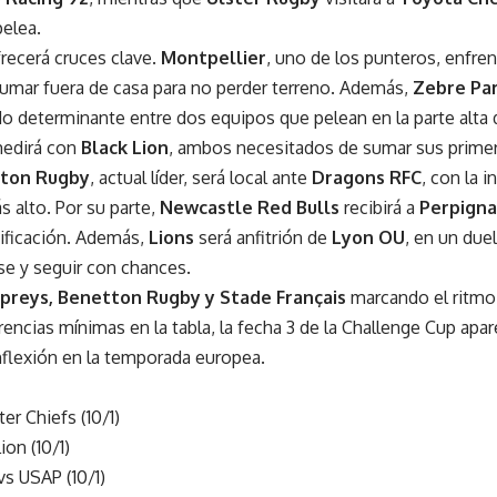
elea.
recerá cruces clave.
Montpellier
, uno de los punteros, enfren
sumar fuera de casa para no perder terreno. Además,
Zebre Pa
ido determinante entre dos equipos que pelean en la parte alta d
edirá con
Black Lion
, ambos necesitados de sumar sus prime
ton Rugby
, actual líder, será local ante
Dragons RFC
, con la 
s alto. Por su parte,
Newcastle Red Bulls
recibirá a
Perpigna
sificación. Además,
Lions
será anfitrión de
Lyon OU
, en un due
se y seguir con chances.
spreys, Benetton Rugby y Stade Français
marcando el ritmo
rencias mínimas en la tabla, la fecha 3 de la Challenge Cup ap
nflexión en la temporada europea.
er Chiefs (10/1)
on (10/1)
s USAP (10/1)