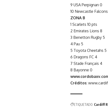
9 USA Perpignan 0
10 Newcastle Falcons
ZONA B
1 Scarlets 10 pts
2 Emirates Lions 8
3 Benetton Rugby 5
4 Pau 5
5 Toyota Cheetahs 5
6 Dragons FC 4
7 Stade Français 4
8 Bayonne 0
www.cordobaxv.com
Créditos
: www.cardif
ETIQUETADO:
Cardiff 