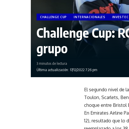
CHALLENGE CUP
INTERNACIONALES
INVESTEC
Challenge Cup: RC
grupo
3 minutos de lectura
Última actualización: 17/12/2022 7:26 pm
El segundo nivel de 
Toulon, Scarlets, Ben
choque entre Bristol 
En Emirates Airline Pa
12), resultado que l
reemplazado a los 38 