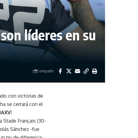
son líderes en su
Compartir
do con victorias de
ha se cerrará con el
BAXV
!
 a Stade Français (30-
olás Sánchez -fue
n try de diferencia