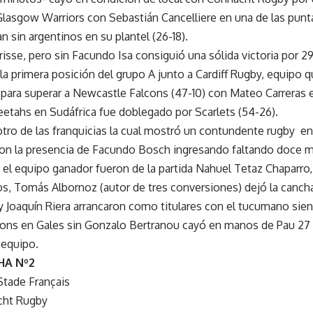
Glasgow Warriors con Sebastián Cancelliere en una de las puntas
 sin argentinos en su plantel (26-18).
isse, pero sin Facundo Isa consiguió una sólida victoria por 2
 la primera posición del grupo A junto a Cardiff Rugby, equipo 
para superar a Newcastle Falcons (47-10) con Mateo Carreras
etahs en Sudáfrica fue doblegado por Scarlets (54-26).
ro de las franquicias la cual mostró un contundente rugby en
n la presencia de Facundo Bosch ingresando faltando doce mi
 el equipo ganador fueron de la partida Nahuel Tetaz Chaparro
os, Tomás Albornoz (autor de tres conversiones) dejó la canch
y Joaquín Riera arrancaron como titulares con el tucumano sie
ons en Gales sin Gonzalo Bertranou cayó en manos de Pau 27
 equipo.
HA Nº2
Stade Français
cht Rugby