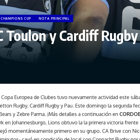
 CHAMPIONS CUP
NOTA PRINCIPAL
 Toulon y Cardiff Rugby 
la Copa Europea de Clubes tuvo nuevamente actividad este sába
etton Rugby, Cardiff Rugby y Pau. Este domingo la segunda fec
Bears y Zebre Parma. ¡Más detalles a continuación en
CORDO
rk en Johannesburgo, Lions obtuvo la la primera victoria frente
o dejó momentáneamente primero en su grupo. CA Brive con Nic
minutos- cayó en condición de local con Connacht Rugby por u