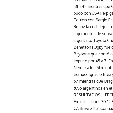
(31-24) mientras que 
pudo con USA Perpigan
Toulon con Sergio Par
Rugby la cual dejó en
argumentos de sobra 
argentino. Toyota Che
Benetton Rugby fue ot
Bayonne que contó co
impuso por 45 a 7. En
Nemer a los 51 minut
tiempo, Ignacio Brex 
67´mientras que Drag
tuvo argentinos en el
RESULTADOS – FEC
Emirates Lions 30-12 
CA Brive 24-31 Conna