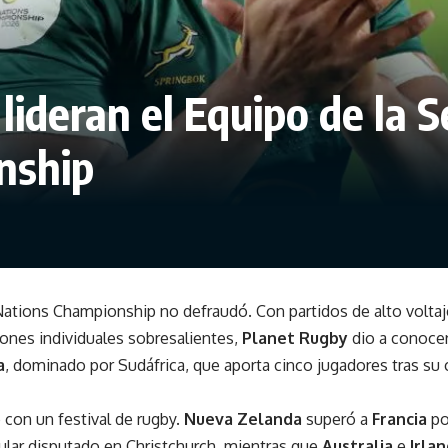
lideran el Equipo de la 
nship
Nations Championship no defraudó. Con partidos de alto voltaj
ones individuales sobresalientes,
Planet Rugby
dio a conocer
a
, dominado por Sudáfrica, que aporta cinco jugadores tras su
con un festival de rugby.
Nueva Zelanda
superó a
Francia
po
ular disputado en Christchurch, mientras que
Australia
e
Irla