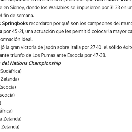
nte en Sídney, donde los Wallabies se impusieron por 31-33 en 
 fin de semana.
s
Springboks
recordaron por qué son los campeones del mund
ra
por 45-21, una actuación que les permitió colocar la mayor c
formación ideal.
ó la gran victoria de Japón sobre Italia por 27-10, el sólido éxi
onante triunfo de Los Pumas ante Escocia por 47-38.
a del Nations Championship
Sudáfrica)
a Zelanda)
Escocia)
Escocia)
)
áfrica)
a Zelanda)
 Zelanda)