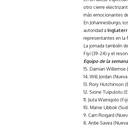
otro cierre electriza
más emocionantes del
En Johannesburgo, lo
autoridad a
Inglater
representantes en la 
La jornada también dej
Fiyi (39-24) y el res
Equipo de la seman
15. Damian Willemse (
14. Will Jordan (Nuev
13. Rory Hutchinson (
12. Sione Tuipulotu (
11. Jiuta Wainiqolo (Fiji
10. Manie Libbok (Sud
9. Cam Roigard (Nuev
8. Ardie Savea (Nueva