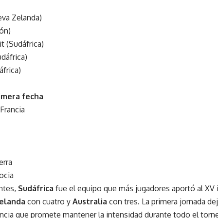
eva Zelanda)
ón)
t (Sudáfrica)
dáfrica)
frica)
imera fecha
Francia
erra
ocia
ntes,
Sudáfrica
fue el equipo que más jugadores aportó al XV i
elanda
con cuatro y
Australia
con tres. La primera jornada de
ncia que promete mantener la intensidad durante todo el torn