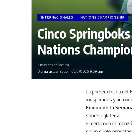
INTERNACIONALES
NATIONS CHAMPIONSHIP
Cinco Springboks 
Nations Champio
2 minutos de lectura
Última actualización: 05/07/2026 9:59 am
La primera fecha del 
inesperados y actuaci
Equipo de la Seman
sobre Inglaterra.
El certamen comenzó 
en un duelo espectac