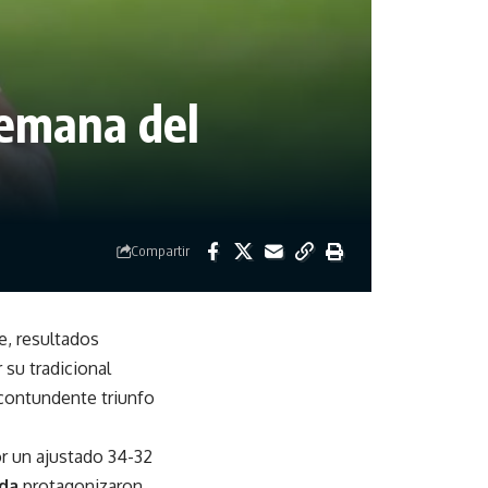
Semana del
Compartir
e, resultados
 su tradicional
 contundente triunfo
r un ajustado 34-32
nda
protagonizaron