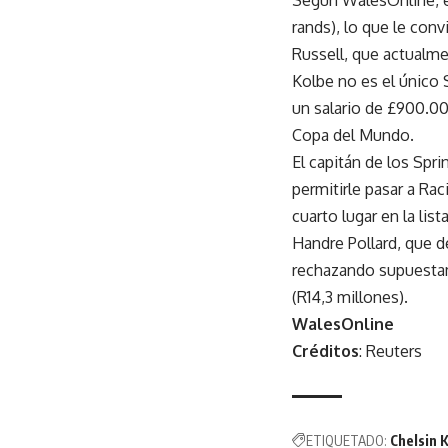
rands), lo que le con
Russell, que actualme
Kolbe no es el único 
un salario de £900.000
Copa del Mundo.
El capitán de los Spr
permitirle pasar a Rac
cuarto lugar en la lista
Handre Pollard, que d
rechazando supuestame
(R14,3 millones).
WalesOnline
Créditos
: Reuters
ETIQUETADO:
Chelsin 