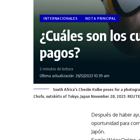
INTERNACIONALES
NOTA PRINCIPAL
¿Cuáles son los 
pagos?
2 minutos de lectura
Última actualización: 26/12/2023 10:39 am
South Africa's Cheslin Kolbe poses for a photogr
Chofu, outskirts of Tokyo, Japan November 28, 2023. REUT
Después de haber ayu
oportunidad para come
Japón.
Según WalesOnline, el