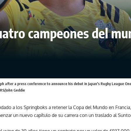
cuatro campeones del m
aph after a press conference to announce his debut in Japan's Rugby League One
ERS/John Geddie
dado a los Springboks a retener la Copa del Mundo en Francia
nzar un nuevo capítulo de su carrera con un traslado al Sunto
 wing de 30 años tiene un contrato por un valor de £937.000 