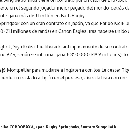
vierte en el segundo jugador mejor pagado del mundo, detrás d
nte gana más de £1 millón en Bath Rugby.
Springbok con un gran contrato en Japón, ya que Faf de Klerk l
 (21,1 millones de rands) en Canon Eagles, tras haberse unido a
ingbok, Siya Kolisi, fue liberado anticipadamente de su contrato
ing 92 y, según se informa, gana £ 850.000 (R19,9 millones), lo
.
ejó Montpellier para mudarse a Inglaterra con los Leicester Tig
nte un traslado a Japón en el proceso, cierra la lista con un 
Kolbe
CORDOBAXV
Japon
Rugby
Springboks
Suntory Sungoliath