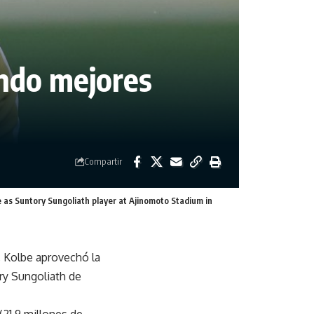
undo mejores
Compartir
 as Suntory Sungoliath player at Ajinomoto Stadium in
, Kolbe aprovechó la
ry Sungoliath de
(21,9 millones de