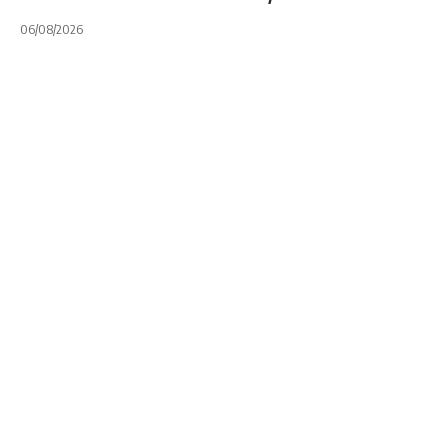
06/08/2026
NOTA PRINCIPAL
TOP 14
Vivas vuelve a
estar en el radar
del rugby francés