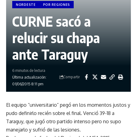
NORDESTE
POR REGIONES
CURNE sacó a
relucir su chapa
ante Taraguy
6 minutos de lectura
Compartir
Última actualización:
01/06/2015 8:11 pm
El equipo “universitario” pegó en los momentos justos y
pudo definirlo recién sobre el final. Venció 39-18 a
Taraguy, que jugó otro partido intenso pero no supo
manejarlo y sufrió de las lesiones.