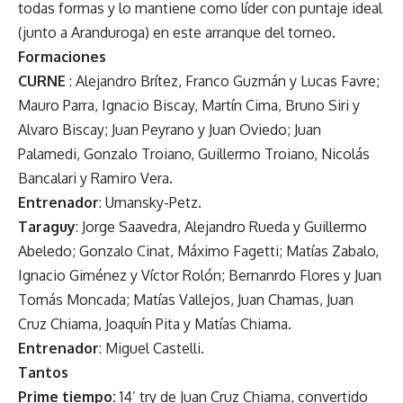
todas formas y lo mantiene como líder con puntaje ideal
(junto a Aranduroga) en este arranque del torneo.
Formaciones
CURNE
: Alejandro Brítez, Franco Guzmán y Lucas Favre;
Mauro Parra, Ignacio Biscay, Martín Cima, Bruno Siri y
Alvaro Biscay; Juan Peyrano y Juan Oviedo; Juan
Palamedi, Gonzalo Troiano, Guillermo Troiano, Nicolás
Bancalari y Ramiro Vera.
Entrenador
: Umansky-Petz.
Taraguy
: Jorge Saavedra, Alejandro Rueda y Guillermo
Abeledo; Gonzalo Cinat, Máximo Fagetti; Matías Zabalo,
Ignacio Giménez y Víctor Rolón; Bernanrdo Flores y Juan
Tomás Moncada; Matías Vallejos, Juan Chamas, Juan
Cruz Chiama, Joaquín Pita y Matías Chiama.
Entrenador
: Miguel Castelli.
Tantos
Prime tiempo:
14’ try de Juan Cruz Chiama, convertido