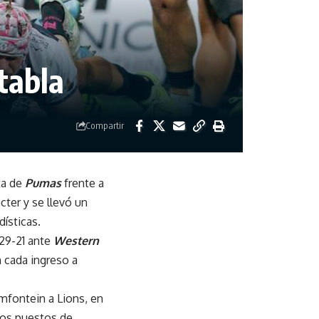
tabla
Compartir
ta de
Pumas
frente a
cter y se llevó un
dísticas.
 29-21 ante
Western
 cada ingreso a
mfontein a Lions, en
 los puestos de