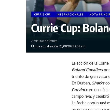
CURRIE CUP
INTERNACIONALES
NOTA PRINCI
Currie Cup: Bolan
2 minutos de lectura
Última actualización: 25/08/2025 2:54 am
La acción de la Curri
Boland Cavaliers
por 
triunfo de gran valor 
En Durban,
Sharks
co
Province
en un clásic
campo rival y celebró
La fecha continuará 
un duelo decisivo par