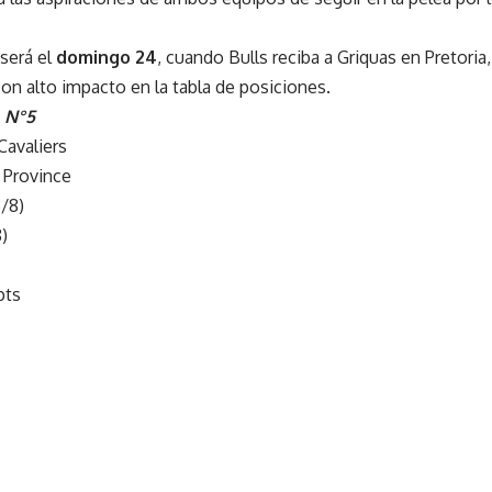
 será el
domingo 24
, cuando Bulls reciba a Griquas en Pretori
con alto impacto en la tabla de posiciones.
 N°5
avaliers
 Province
/8)
)
pts