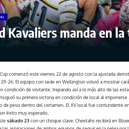
PAL
d Kavaliers manda en la 
e Cup comenzó este viernes 22 de agosto con la ajustada derro
29-26. El equipo con sede en Wellington volvió a mostrar cará
en condición de visitante, trepando así a lo más alto de las esta
nsiguió su primera victoria en condición de local al imponerse
o de peso dentro del certamen. El XV local fue contundente en
 un éxito muy esperado.
este
sábado 23
con un choque clave: Cheetahs recibirá en Bloe
a las aspiraciones de ambos equipos de seguir en la pelea por