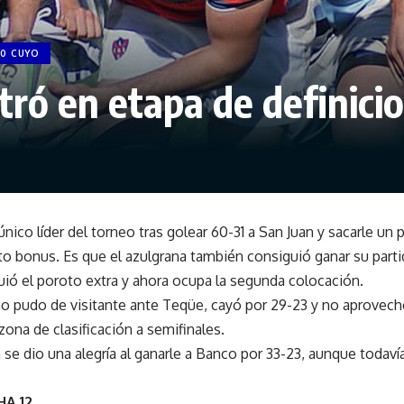
10 CUYO
tró en etapa de definici
ico líder del torneo tras golear 60-31 a San Juan y sacarle un 
to bonus. Es que el azulgrana también consiguió ganar su partid
uió el poroto extra y ahora ocupa la segunda colocación.
o pudo de visitante ante Teqüe, cayó por 29-23 y no aprovech
zona de clasificación a semifinales.
se dio una alegría al ganarle a Banco por 33-23, aunque todaví
A 12