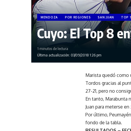
MENDOZA
POR REGIONES
SAN JUAN
TOP 
Cuyo: El Top 8 en
1 minutos de lectura
Última actualización: 03/09/2018 1:26 pm
Marista quedó como ún
Tordos gracias al pun
27-21, pero no consig
En tanto, Marabunta n
Juan para meterse en 
Por último, Peumayén 
fondo de la tabla.
RESULTADOS – FECH