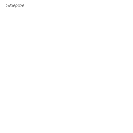
24/06/2026
LITORAL
POR REGIONES
Torneo del Litoral:
Duendes goleó a
Uni y llega entero
al clásico