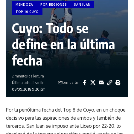
MENDOZA
POR REGIONES
SAN JUAN
TOP 10 CUYO
Cuyo: Todo se
define en la última
fecha
2 minutos de lectura
Compartir
Última actualización:
09/09/2018 9:20 pm
Por la penúltima fecha del Top 8 de Cuyo, en un choque
decisivo para las aspiraciones de ambos y también de
terceros, San Juan se impuso ante Liceo por 22-20, lo
desplazó de la tercera colocación y metió un pie en las