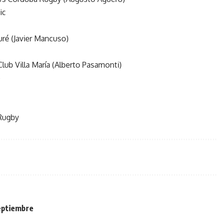
ic
uré (Javier Mancuso)
Club Villa María (Alberto Pasamonti)
b
Rugby
septiembre