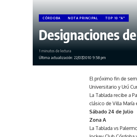
CÓRDOBA
NOTA PRINCIPAL
TOP 10 "A"
Designaciones de
1 minutos de lectura
Última actualización: 22/07/2010 9:58 pm
El próximo fin de sem
Universitario y Urú C
La Tablada recibe a P
clásico de Villa María
Sábado 24 de Julio
Zona A
La Tablada vs Palermo
Jockey Club Córdoba 