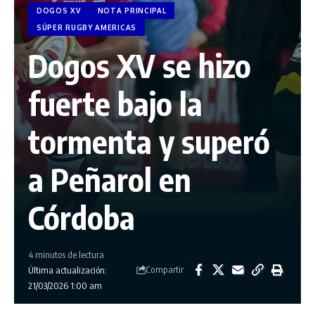
DOGOS XV
NOTA PRINCIPAL
SÚPER RUGBY AMERICAS
Dogos XV se hizo
fuerte bajo la
tormenta y superó
a Peñarol en
Córdoba
4 minutos de lectura
Compartir
Última actualización:
21/03/2026 1:00 am